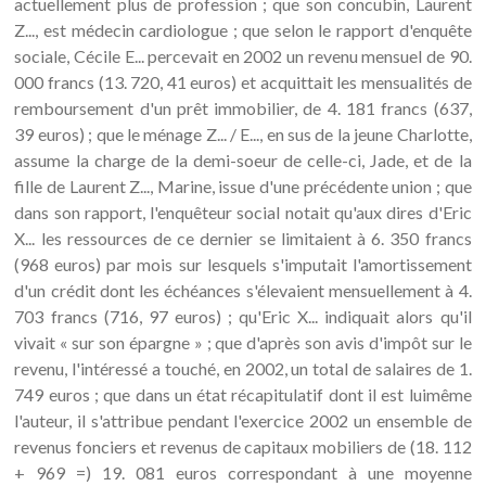
actuellement plus de profession ; que son concubin, Laurent
Z..., est médecin cardiologue ; que selon le rapport d'enquête
sociale, Cécile E... percevait en 2002 un revenu mensuel de 90.
000 francs (13. 720, 41 euros) et acquittait les mensualités de
remboursement d'un prêt immobilier, de 4. 181 francs (637,
39 euros) ; que le ménage Z... / E..., en sus de la jeune Charlotte,
assume la charge de la demi-soeur de celle-ci, Jade, et de la
fille de Laurent Z..., Marine, issue d'une précédente union ; que
dans son rapport, l'enquêteur social notait qu'aux dires d'Eric
X... les ressources de ce dernier se limitaient à 6. 350 francs
(968 euros) par mois sur lesquels s'imputait l'amortissement
d'un crédit dont les échéances s'élevaient mensuellement à 4.
703 francs (716, 97 euros) ; qu'Eric X... indiquait alors qu'il
vivait « sur son épargne » ; que d'après son avis d'impôt sur le
revenu, l'intéressé a touché, en 2002, un total de salaires de 1.
749 euros ; que dans un état récapitulatif dont il est luimême
l'auteur, il s'attribue pendant l'exercice 2002 un ensemble de
revenus fonciers et revenus de capitaux mobiliers de (18. 112
+ 969 =) 19. 081 euros correspondant à une moyenne