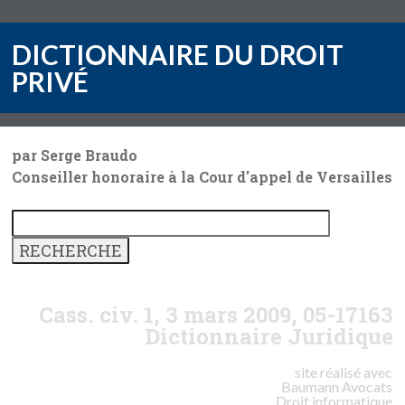
DICTIONNAIRE DU DROIT
PRIVÉ
par Serge Braudo
Conseiller honoraire à la Cour d'appel de Versailles
Cass. civ. 1, 3 mars 2009, 05-17163
Dictionnaire Juridique
site réalisé avec
Baumann
Avocats
Droit informatique