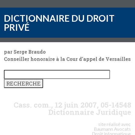
DICTIONNAIRE DU DROIT
PRIVÉ
par Serge Braudo
Conseiller honoraire à la Cour d'appel de Versailles
Cass. com., 12 juin 2007, 05-14548
Dictionnaire Juridique
site réalisé avec
Baumann
Avocats
Droit informatique