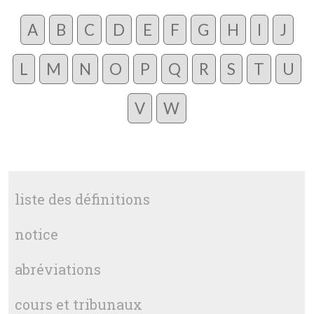
A
B
C
D
E
F
G
H
I
J
L
M
N
O
P
Q
R
S
T
U
V
W
liste des définitions
notice
abréviations
cours et tribunaux