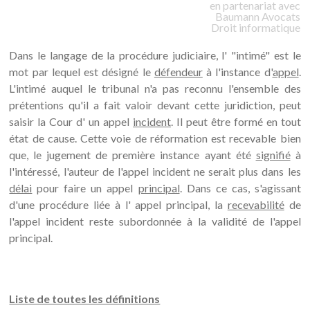
en partenariat avec
Baumann
Avocats
Droit informatique
Dans le langage de la procédure judiciaire, l' "intimé" est le
mot par lequel est désigné le
défendeur
à l'instance d'
appel
.
L'intimé auquel le tribunal n'a pas reconnu l'ensemble des
prétentions qu'il a fait valoir devant cette juridiction, peut
saisir la Cour d' un appel
incident
. Il peut être formé en tout
état de cause. Cette voie de réformation est recevable bien
que, le jugement de première instance ayant été
signifié
à
l'intéressé, l'auteur de l'appel incident ne serait plus dans les
délai
pour faire un appel
principal
. Dans ce cas, s'agissant
d'une procédure liée à l' appel principal, la
recevabilité
de
l'appel incident reste subordonnée à la validité de l'appel
principal.
Liste de toutes les définitions