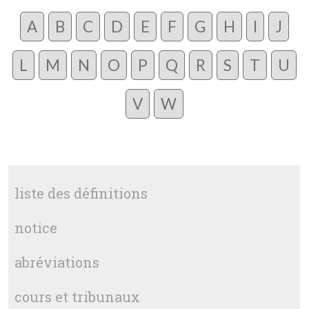
A
B
C
D
E
F
G
H
I
J
L
M
N
O
P
Q
R
S
T
U
V
W
liste des définitions
notice
abréviations
cours et tribunaux