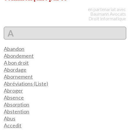
en partenariat avec
Baumann
Avocats
Droit informatique
A
Abandon
Abondement
A bon droit
Abordage
Abornement
Abréviations (Liste)
Abroger
Absence
Absorption
Abstention
Abus
Accedit