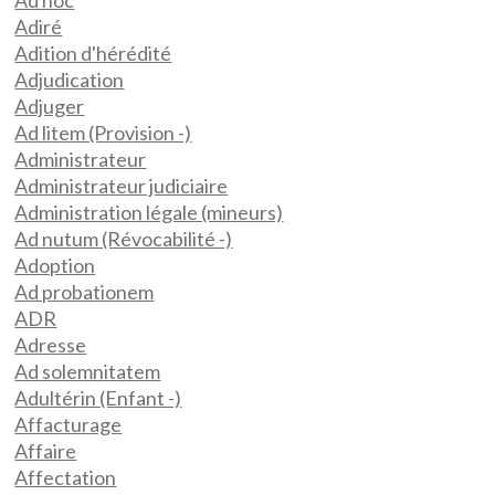
Ad hoc
Adiré
Adition d'hérédité
Adjudication
Adjuger
Ad litem (Provision -)
Administrateur
Administrateur judiciaire
Administration légale (mineurs)
Ad nutum (Révocabilité -)
Adoption
Ad probationem
ADR
Adresse
Ad solemnitatem
Adultérin (Enfant -)
Affacturage
Affaire
Affectation