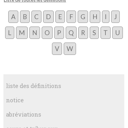
A
B
C
D
E
F
G
H
I
J
L
M
N
O
P
Q
R
S
T
U
V
W
liste des définitions
notice
abréviations