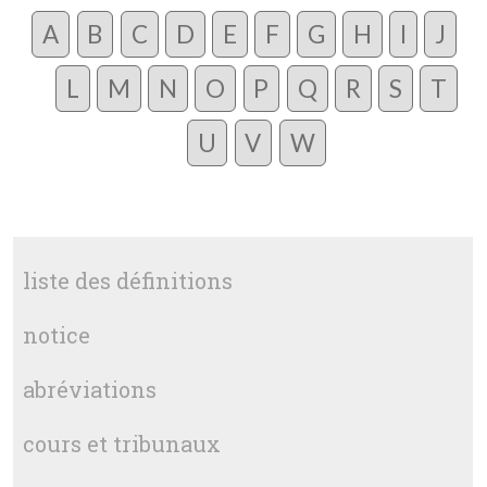
A
B
C
D
E
F
G
H
I
J
L
M
N
O
P
Q
R
S
T
U
V
W
liste des définitions
notice
abréviations
cours et tribunaux