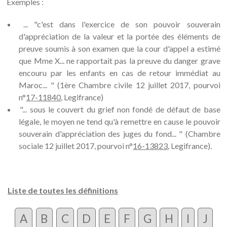
Exemples :
... "c'est dans l'exercice de son pouvoir souverain
d'appréciation de la valeur et la portée des éléments de
preuve soumis à son examen que la cour d'appel a estimé
que Mme X... ne rapportait pas la preuve du danger grave
encouru par les enfants en cas de retour immédiat au
Maroc... " (1ère Chambre civile 12 juillet 2017, pourvoi
n°
17-11840
, Legifrance)
"... sous le couvert du grief non fondé de défaut de base
légale, le moyen ne tend qu'à remettre en cause le pouvoir
souverain d'appréciation des juges du fond... " (Chambre
sociale 12 juillet 2017, pourvoi n°
16-13823
, Legifrance).
Liste de toutes les définitions
A
B
C
D
E
F
G
H
I
J