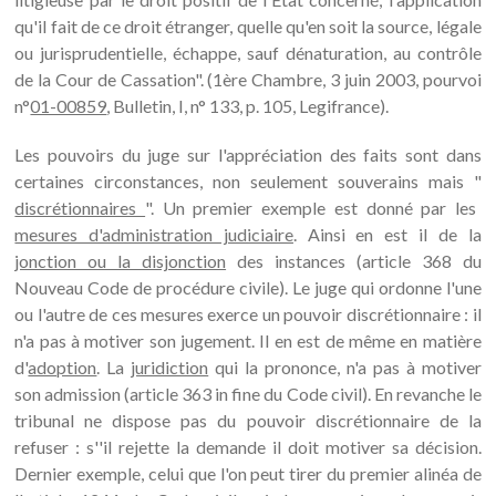
qu'il fait de ce droit étranger, quelle qu'en soit la source, légale
ou jurisprudentielle, échappe, sauf dénaturation, au contrôle
de la Cour de Cassation". (1ère Chambre, 3 juin 2003, pourvoi
n°
01-00859
, Bulletin, I, n° 133, p. 105, Legifrance).
Les pouvoirs du juge sur l'appréciation des faits sont dans
certaines circonstances, non seulement souverains mais "
discrétionnaires
". Un premier exemple est donné par les
mesures d'administration judiciaire
. Ainsi en est il de la
jonction ou la disjonction
des instances (article 368 du
Nouveau Code de procédure civile). Le juge qui ordonne l'une
ou l'autre de ces mesures exerce un pouvoir discrétionnaire : il
n'a pas à motiver son jugement. Il en est de même en matière
d'
adoption
. La
juridiction
qui la prononce, n'a pas à motiver
son admission (article 363 in fine du Code civil). En revanche le
tribunal ne dispose pas du pouvoir discrétionnaire de la
refuser : s''il rejette la demande il doit motiver sa décision.
Dernier exemple, celui que l'on peut tirer du premier alinéa de