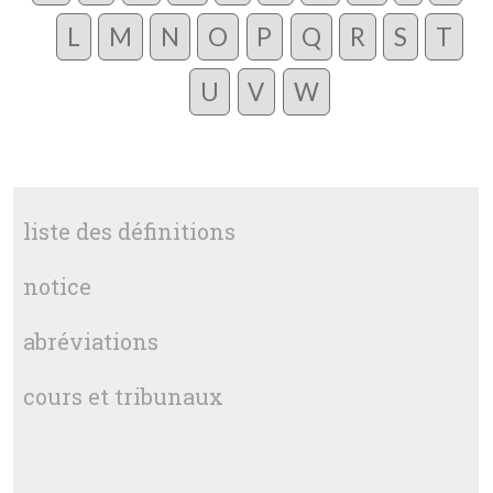
L
M
N
O
P
Q
R
S
T
U
V
W
liste des définitions
notice
abréviations
cours et tribunaux