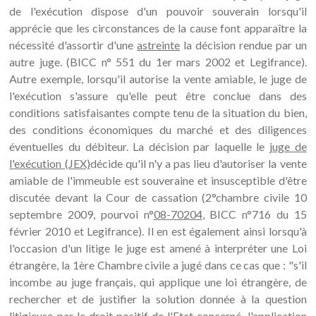
de l'exécution dispose d'un pouvoir souverain lorsqu'il
apprécie que les circonstances de la cause font apparaître la
nécessité d'assortir d'une
astreinte
la décision rendue par un
autre juge. (BICC n° 551 du 1er mars 2002 et Legifrance).
Autre exemple, lorsqu'il autorise la vente amiable, le juge de
l'exécution s'assure qu'elle peut être conclue dans des
conditions satisfaisantes compte tenu de la situation du bien,
des conditions économiques du marché et des diligences
éventuelles du débiteur. La décision par laquelle le
juge de
l'exécution (JEX)
décide qu'il n'y a pas lieu d'autoriser la vente
amiable de l'immeuble est souveraine et insusceptible d'être
discutée devant la Cour de cassation (2°chambre civile 10
septembre 2009, pourvoi n°
08-70204
, BICC n°716 du 15
février 2010 et Legifrance). Il en est également ainsi lorsqu'à
l'occasion d'un litige le juge est amené à interpréter une Loi
étrangère, la 1ère Chambre civile a jugé dans ce cas que : "s'il
incombe au juge français, qui applique une loi étrangère, de
rechercher et de justifier la solution donnée à la question
litigieuse par le droit positif de l'Etat concerné, l'application