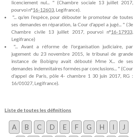
licenciement nul... " (Chambre sociale 13 juillet 2017,
pourvoi n°
16-12603
, Legifrance).
"... qu'en l'espèce, pour débouter le promoteur de toutes
ses demandes en réparation, la Cour d'appel a jugé... " (3e
Chambre civile 13 juillet 2017, pourvoi n°
16-17933
,
Legifrance)
"... Avant a réforme de l'organisation judiciaire, par
jugement du 23 novembre 2015, le tribunal de grande
instance de Bobigny avait débouté Mme X... de ses
demandes indemnitaires formées par conclusions... " (Cour
d'appel de Paris, pôle 4- chambre 1 30 juin 2017, RG :
16/01027, Legifrance).
Liste de toutes les définitions
A
B
C
D
E
F
G
H
I
J