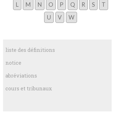
L
M
N
O
P
Q
R
S
T
U
V
W
liste des définitions
notice
abréviations
cours et tribunaux