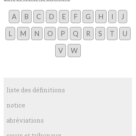
A
B
C
D
E
F
G
H
I
J
L
M
N
O
P
Q
R
S
T
U
V
W
liste des définitions
notice
abréviations
cours et tribunaux