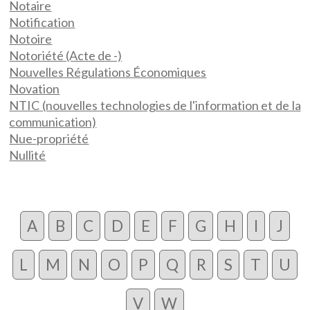
Notaire
Notification
Notoire
Notoriété (Acte de -)
Nouvelles Régulations Économiques
Novation
NTIC (nouvelles technologies de l'information et de la
communication)
Nue-propriété
Nullité
A
B
C
D
E
F
G
H
I
J
L
M
N
O
P
Q
R
S
T
U
V
W