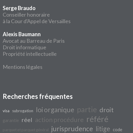
Serge Braudo
Conseiller honoraire
à la Cour d'Appel de Versailles
Alexis Baumann
Avocat au Barreau de Paris
Droit informatique
Propriété intellectuelle
Mentions légales
Recherches fréquentes
partie
loi organique
droit
visa
subrogation
référé
action procédure
réel
garantie
jurisprudence
litige
code
parquet et parquet général