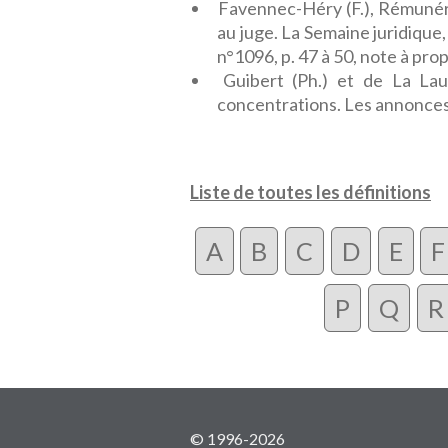
Favennec-Héry (F.), Rémunérat
au juge. La Semaine juridique,
n°1096, p. 47 à 50, note à prop
Guibert (Ph.) et de La Lau
concentrations. Les annonces d
Liste de toutes les définitions
A
B
C
D
E
F
P
Q
R
© 1996-2026