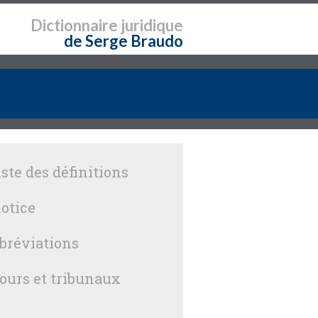
Dictionnaire
juridique
de Serge Braudo
iste des définitions
otice
bréviations
ours et tribunaux