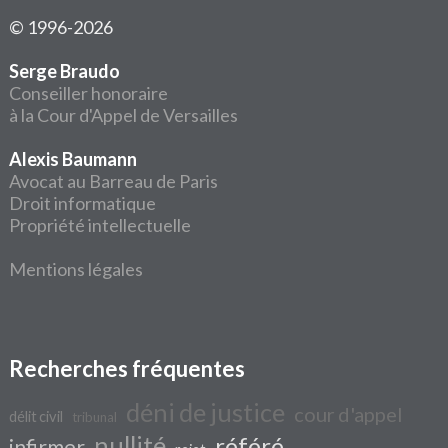
© 1996-2026
Serge Braudo
Conseiller honoraire
à la Cour d'Appel de Versailles
Alexis Baumann
Avocat au Barreau de Paris
Droit informatique
Propriété intellectuelle
Mentions légales
Recherches fréquentes
déni de justice
cour d'appel
délit civil
tribunal
nullité
référé
infirmer