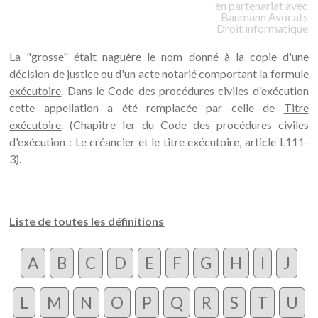
en partenariat avec
Baumann
Avocats
Droit informatique
La "grosse" était naguère le nom donné à la copie d'une
décision de justice ou d'un acte
notarié
comportant la formule
exécutoire
. Dans le Code des procédures civiles d'exécution
cette appellation a été remplacée par celle de
Titre
exécutoire
. (Chapitre Ier du Code des procédures civiles
d'exécution : Le créancier et le titre exécutoire, article L111-
3).
Liste de toutes les définitions
A
B
C
D
E
F
G
H
I
J
L
M
N
O
P
Q
R
S
T
U