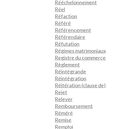
Rééchelonnement
Réel
Réfaction
Référé
Référencement
Référendaire
Réfutation
Régimes matrimoniaux
Registre du commerce
Règlement
Réintégrande
Réintégration
Réitération (clause de)
Rejet
Relever
Remboursement
Réméré
Remise
Remploi