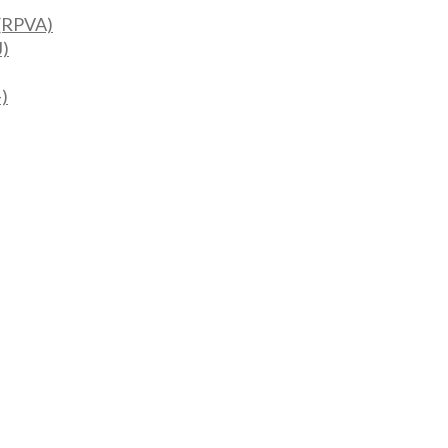
 (RPVA)
J)
-)