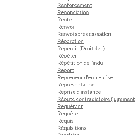
Renforcement
Renonciation
Rente
Renvoi
Renvoi après cassation
Réparation
Repentir (Droit de -)
Répéter
Répétition de l'indu
Report
Repreneur d'entreprise
Représentation
Reprise d'instance
Réputé contradictoire (jugement
Requérant
Requête
Requis
Réquisitions
Rescision