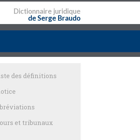
Dictionnaire
juridique
de Serge Braudo
iste des définitions
otice
bréviations
ours et tribunaux