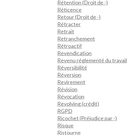
Rétention (Droit de -)
Réticence
Retour (Droit de -)
Rétracter
Retrait
Retranchement
Rétroactif
Revendication
Revenu réglementé du travail
Réversibilité
Réversion
Revirement
Révision
Révocation
Revolving (crédit)
RGPD
Ricochet (Préjudice par -)
Risque
Ristourne