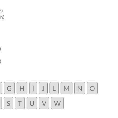
é)
n)
)
)
G
H
I
J
L
M
N
O
S
T
U
V
W