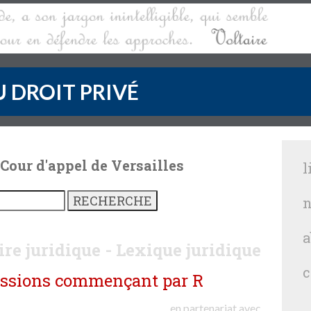
 DROIT PRIVÉ
 Cour d'appel de Versailles
l
n
a
re juridique - Lexique juridique
c
ressions commençant par R
en partenariat avec