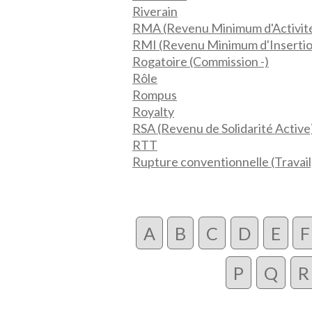
Riverain
RMA (Revenu Minimum d'Activit
RMI (Revenu Minimum d'Insertio
Rogatoire (Commission -)
Rôle
Rompus
Royalty
RSA (Revenu de Solidarité Active
RTT
Rupture conventionnelle (Travail
A
B
C
D
E
F
P
Q
R