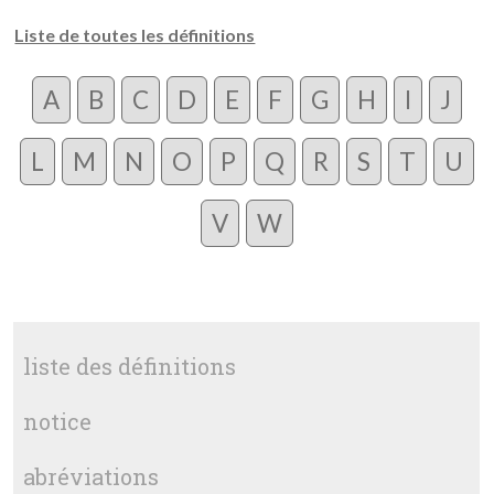
Liste de toutes les définitions
A
B
C
D
E
F
G
H
I
J
L
M
N
O
P
Q
R
S
T
U
V
W
liste des définitions
notice
abréviations