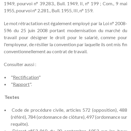
1949, pourvoi n° 39.283., Bull. 1949, II, n° 199 ; Com., 9 mai
1955, pourvoi n° 2.281., Bull. 1955, III, n° 159.
Le mot rétractation est également employé par la Loi n° 2008-
596 du 25 juin 2008 portant modernisation du marché du
travail pour désigner le droit pour le salarié, comme pour
l'employeur, de résilier la convention par laquelle ils ont mis fin
conventionnellement au contrat de travail.
Consulter aussi :
"
Rectification
"
"
Rapport
".
Textes
Code de procédure civile, articles 572 (opposition), 488
(référé), 784 (ordonnance de clôture), 497 (ordonnance sur
requête).
Décret n°53-960 du 30 septembre 1953 sur les baux