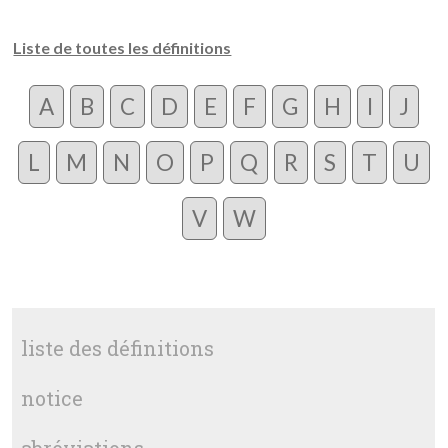
Liste de toutes les définitions
A
B
C
D
E
F
G
H
I
J
L
M
N
O
P
Q
R
S
T
U
V
W
liste des définitions
notice