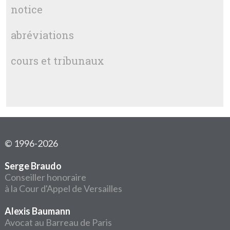
notice
abréviations
cours et tribunaux
© 1996-2026
Serge Braudo
Conseiller honoraire
à la Cour d'Appel de Versailles
Alexis Baumann
Avocat au Barreau de Paris