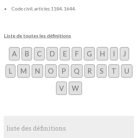
Code civil, articles 1184, 1644.
Liste de toutes les définitions
A
B
C
D
E
F
G
H
I
J
L
M
N
O
P
Q
R
S
T
U
V
W
liste des définitions