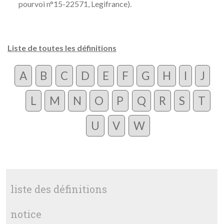
pourvoi n°15-22571, Legifrance).
Liste de toutes les définitions
A
B
C
D
E
F
G
H
I
J
L
M
N
O
P
Q
R
S
T
U
V
W
liste des définitions
notice