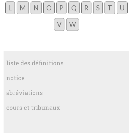
L
M
N
O
P
Q
R
S
T
U
V
W
liste des définitions
notice
abréviations
cours et tribunaux