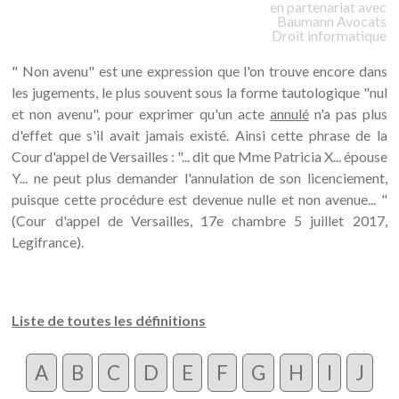
en partenariat avec
Baumann
Avocats
Droit informatique
" Non avenu" est une expression que l'on trouve encore dans
les jugements, le plus souvent sous la forme tautologique "nul
et non avenu", pour exprimer qu'un acte
annulé
n'a pas plus
d'effet que s'il avait jamais existé. Ainsi cette phrase de la
Cour d'appel de Versailles : "... dit que Mme Patricia X... épouse
Y... ne peut plus demander l'annulation de son licenciement,
puisque cette procédure est devenue nulle et non avenue... "
(Cour d'appel de Versailles, 17e chambre 5 juillet 2017,
Legifrance).
Liste de toutes les définitions
A
B
C
D
E
F
G
H
I
J