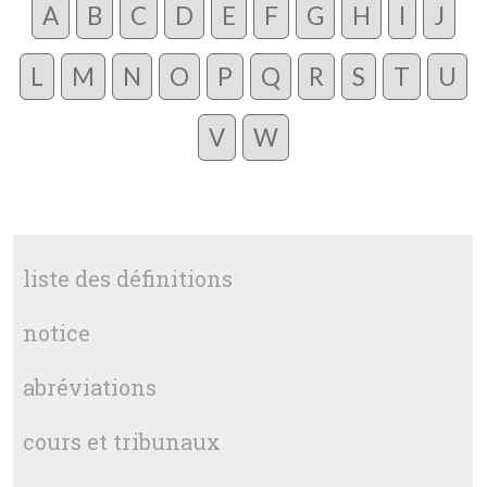
A
B
C
D
E
F
G
H
I
J
L
M
N
O
P
Q
R
S
T
U
V
W
liste des définitions
notice
abréviations
cours et tribunaux