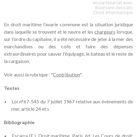
en partenariat avec
Baumann
Avocats
Droit informatique
En droit maritime l'avarie commune est la situation juridique
dans laquelle se trouvent et le navire et les
chargeurs
lorsque,
sur l'ordre du capitaine, il a été nécessaire de jeter à la mer des
marchandises ou des colis et faire des dépenses
extraordinaires pour sauver l'équipage, le bateau et le reste de
la cargaison.
Voir aussi la rubrique : "
Contribution
".
Textes
Loi n°67-545 du 7 juillet 1967 relative aux évènements de
mer, article 24 et s
Bibliographie
Escarra (E.), Droit maritime, Paris, éd. Les Cours de droit,