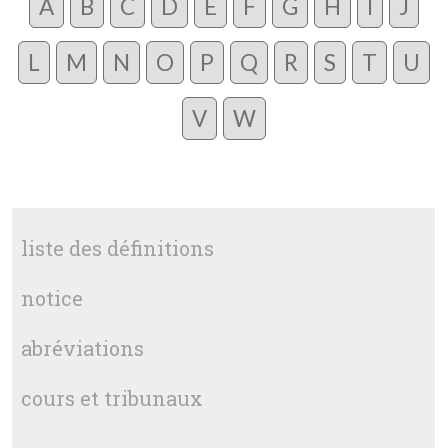
A
B
C
D
E
F
G
H
I
J
L
M
N
O
P
Q
R
S
T
U
V
W
liste des définitions
notice
abréviations
cours et tribunaux