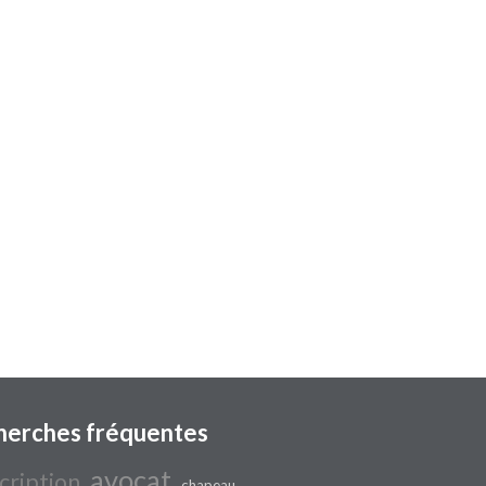
herches fréquentes
avocat
cription
chapeau