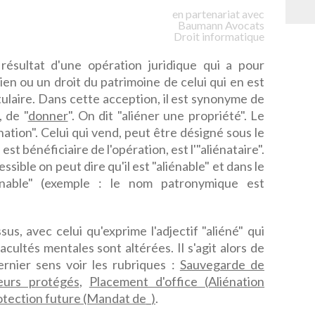
en partenariat avec
Baumann
Avocats
Droit informatique
 résultat d'une opération juridique qui a pour
ien ou un droit du patrimoine de celui qui en est
titulaire. Dans cette acception, il est synonyme de
", de "
donner
". On dit "aliéner une propriété". Le
nation". Celui qui vend, peut être désigné sous le
est bénéficiaire de l'opération, est l'"aliénataire".
ssible on peut dire qu'il est "aliénable" et dans le
liénable" (exemple : le nom patronymique est
us, avec celui qu'exprime l'adjectif "aliéné" qui
cultés mentales sont altérées. Il s'agit alors de
ernier sens voir les rubriques :
Sauvegarde de
eurs protégés
,
Placement d'office (Aliénation
otection future (Mandat de_)
.