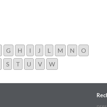
G
H
I
J
L
M
N
O
S
T
U
V
W
Rec
pres