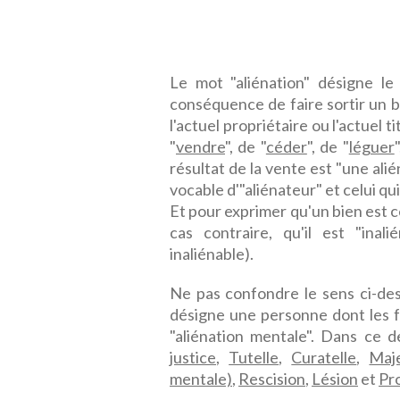
Le mot "aliénation" désigne le
conséquence de faire sortir un b
l'actuel propriétaire ou l'actuel 
"
vendre
", de "
céder
", de "
léguer
résultat de la vente est "une alié
vocable d'"aliénateur" et celui qui 
Et pour exprimer qu'un bien est ce
cas contraire, qu'il est "ina
inaliénable).
Ne pas confondre le sens ci-dess
désigne une personne dont les fa
"aliénation mentale". Dans ce d
justice
,
Tutelle
,
Curatelle
,
Maj
mentale)
,
Rescision
,
Lésion
et
Pr