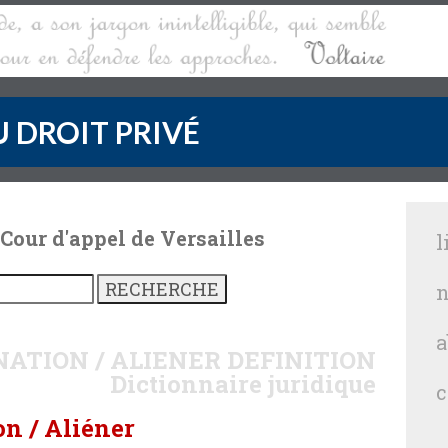
 DROIT PRIVÉ
 Cour d'appel de Versailles
l
n
a
NATION / ALIENER
DEFINITION
Dictionnaire juridique
c
on / Aliéner