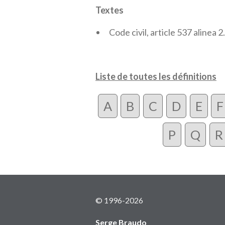
Textes
Code civil, article 537 alinea 2.
Liste de toutes les définitions
A
B
C
D
E
F
P
Q
R
© 1996-2026
Serge Braudo