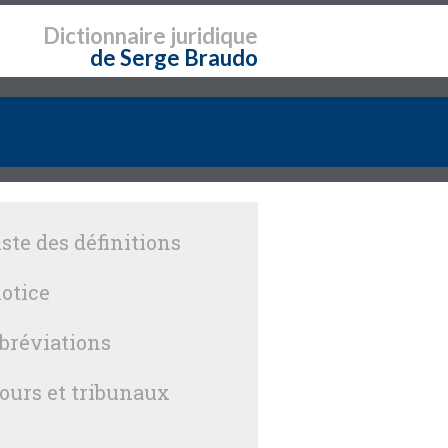
Dictionnaire
juridique
de Serge Braudo
iste des définitions
otice
bréviations
ours et tribunaux