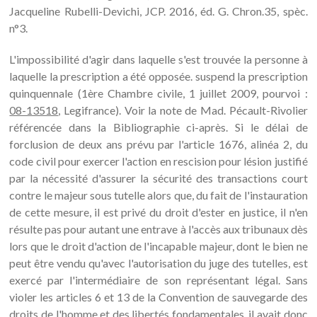
Jacqueline Rubelli-Devichi, JCP. 2016, éd. G. Chron.35, spèc.
n°3.
L'impossibilité d'agir dans laquelle s'est trouvée la personne à
laquelle la prescription a été opposée. suspend la prescription
quinquennale (1ère Chambre civile, 1 juillet 2009, pourvoi :
08-13518
, Legifrance). Voir la note de Mad. Pécault-Rivolier
référencée dans la Bibliographie ci-après. Si le délai de
forclusion de deux ans prévu par l'article 1676, alinéa 2, du
code civil pour exercer l'action en rescision pour lésion justifié
par la nécessité d'assurer la sécurité des transactions court
contre le majeur sous tutelle alors que, du fait de l'instauration
de cette mesure, il est privé du droit d'ester en justice, il n'en
résulte pas pour autant une entrave à l'accès aux tribunaux dès
lors que le droit d'action de l'incapable majeur, dont le bien ne
peut être vendu qu'avec l'autorisation du juge des tutelles, est
exercé par l'intermédiaire de son représentant légal. Sans
violer les articles 6 et 13 de la Convention de sauvegarde des
droits de l'homme et des libertés fondamentales, il avait donc