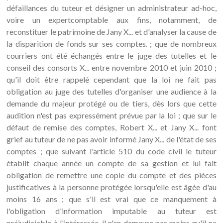
défaillances du tuteur et désigner un administrateur ad-hoc,
voire un expertcomptable aux fins, notamment, de
reconstituer le patrimoine de Jany X... et d'analyser la cause de
la disparition de fonds sur ses comptes. ; que de nombreux
courriers ont été échangés entre le juge des tutelles et le
conseil des consorts X... entre novembre 2010 et juin 2010 ;
qu'il doit être rappelé cependant que la loi ne fait pas
obligation au juge des tutelles d'organiser une audience à la
demande du majeur protégé ou de tiers, dès lors que cette
audition n'est pas expressément prévue par la loi ; que sur le
défaut de remise des comptes, Robert X... et Jany X... font
grief au tuteur de ne pas avoir informé Jany X... de l'état de ses
comptes ; que suivant l'article 510 du code civil le tuteur
établit chaque année un compte de sa gestion et lui fait
obligation de remettre une copie du compte et des pièces
justificatives à la personne protégée lorsqu'elle est âgée d'au
moins 16 ans ; que s'il est vrai que ce manquement à
l'obligation d'information imputable au tuteur est
préjudiciable à l'intéressée, il n'en demeure pas moins qu'il ne