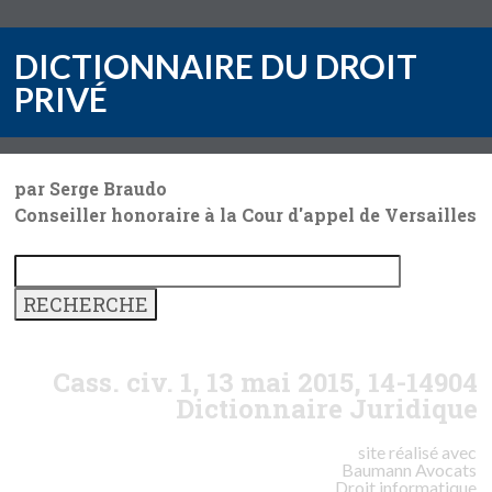
DICTIONNAIRE DU DROIT
PRIVÉ
par Serge Braudo
Conseiller honoraire à la Cour d'appel de Versailles
Cass. civ. 1, 13 mai 2015, 14-14904
Dictionnaire Juridique
site réalisé avec
Baumann
Avocats
Droit informatique