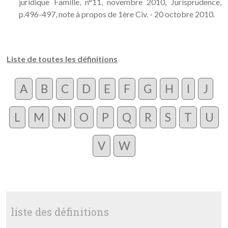
juridique Famille, n°11, novembre 2010, Jurisprudence,
p.496-497, note à propos de 1ère Civ. - 20 octobre 2010.
Liste de toutes les définitions
A
B
C
D
E
F
G
H
I
J
L
M
N
O
P
Q
R
S
T
U
V
W
liste des définitions