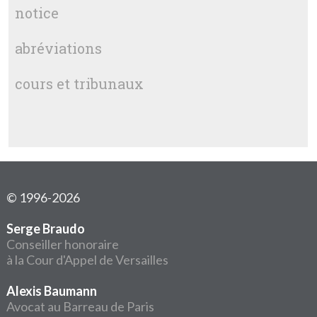
notice
abréviations
cours et tribunaux
© 1996-2026
Serge Braudo
Conseiller honoraire
à la Cour d'Appel de Versailles
Alexis Baumann
Avocat au Barreau de Paris