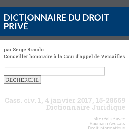
DICTIONNAIRE DU DROIT
PRIVÉ
par Serge Braudo
Conseiller honoraire à la Cour d'appel de Versailles
Cass. civ. 1, 4 janvier 2017, 15-28669
Dictionnaire Juridique
site réalisé avec
Baumann
Avocats
Droit informatique