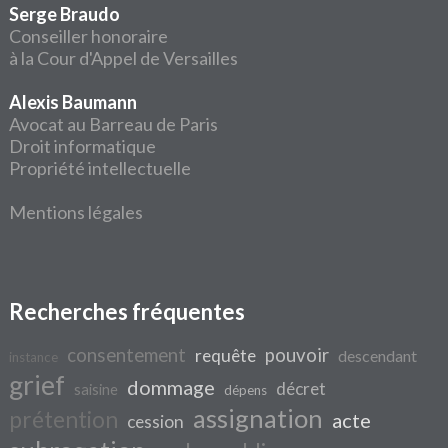
Serge Braudo
Conseiller honoraire
à la Cour d'Appel de Versailles
Alexis Baumann
Avocat au Barreau de Paris
Droit informatique
Propriété intellectuelle
Mentions légales
Recherches fréquentes
consentement
pouvoir
requête
descendant
instance
grief
dommage
décret
saisine
dépens
assignation
prétention
acte
cession