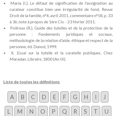
Maria (I.), Le défaut de signification de l'assignation au
curateur constitue bien une irrégularité de fond, Revue
Droit de la famille, n°4, avril 2011, commentaire n°58, p. 33
à 36, note à propos de 1ère Civ. - 23 février 2011.
Poilroux (R.), Guide des tutelles et de la protection de la
personne : Fondements juridiques et sociaux,
méthodologie de la relation d'aide, éthique et respect de la
personne, éd. Dunod, 1999.
X. .Essai sur la tutelle et la curatelle publiques, Chez
Maradan, Libraire, 1800 (An IX).
Liste de toutes les définitions
A
B
C
D
E
F
G
H
I
J
L
M
N
O
P
Q
R
S
T
U