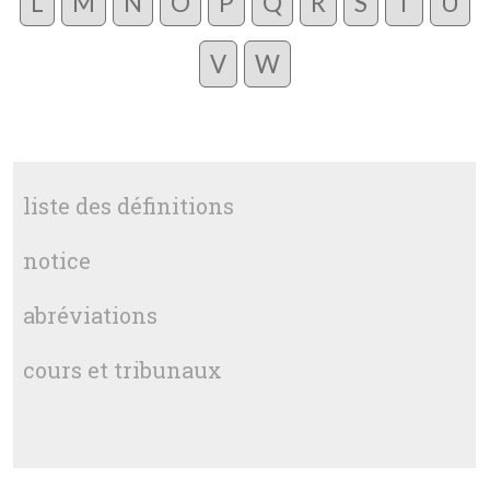
L
M
N
O
P
Q
R
S
T
U
V
W
liste des définitions
notice
abréviations
cours et tribunaux