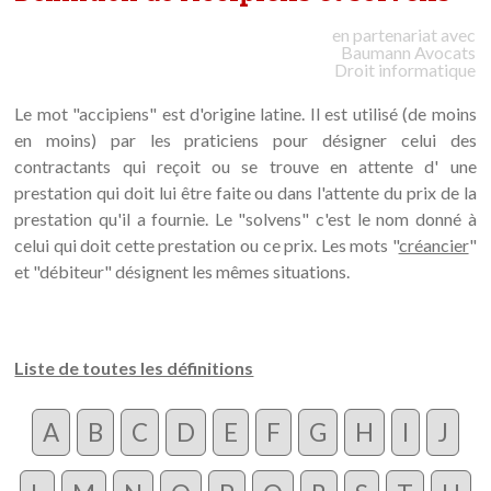
en partenariat avec
Baumann
Avocats
Droit informatique
Le mot "accipiens" est d'origine latine. Il est utilisé (de moins
en moins) par les praticiens pour désigner celui des
contractants qui reçoit ou se trouve en attente d' une
prestation qui doit lui être faite ou dans l'attente du prix de la
prestation qu'il a fournie. Le "solvens" c'est le nom donné à
celui qui doit cette prestation ou ce prix. Les mots "
créancier
"
et "débiteur" désignent les mêmes situations.
Liste de toutes les définitions
A
B
C
D
E
F
G
H
I
J