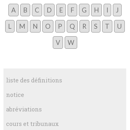
A
B
C
D
E
F
G
H
I
J
L
M
N
O
P
Q
R
S
T
U
V
W
liste des définitions
notice
abréviations
cours et tribunaux