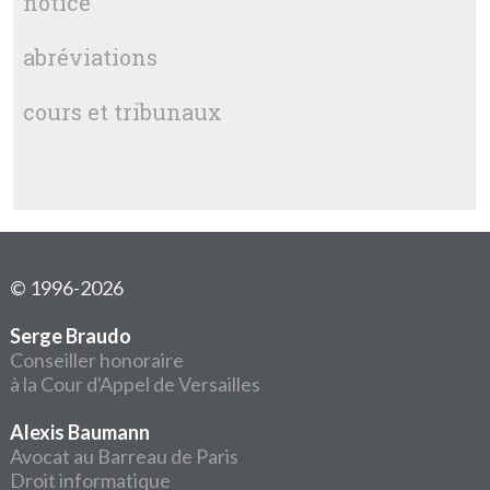
notice
abréviations
cours et tribunaux
© 1996-2026
Serge Braudo
Conseiller honoraire
à la Cour d'Appel de Versailles
Alexis Baumann
Avocat au Barreau de Paris
Droit informatique