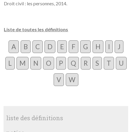
Droit civil : les personnes, 2014.
Liste de toutes les définitions
A
B
C
D
E
F
G
H
I
J
L
M
N
O
P
Q
R
S
T
U
V
W
liste des définitions