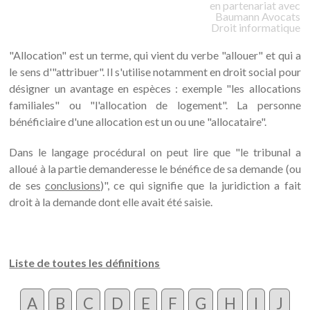
en partenariat avec
Baumann
Avocats
Droit informatique
"Allocation" est un terme, qui vient du verbe "allouer" et qui a
le sens d'"attribuer". Il s'utilise notamment en droit social pour
désigner un avantage en espèces : exemple "les allocations
familiales" ou "l'allocation de logement". La personne
bénéficiaire d'une allocation est un ou une "allocataire".
Dans le langage procédural on peut lire que "le tribunal a
alloué à la partie demanderesse le bénéfice de sa demande (ou
de ses
conclusions
)", ce qui signifie que la juridiction a fait
droit à la demande dont elle avait été saisie.
Liste de toutes les définitions
A
B
C
D
E
F
G
H
I
J