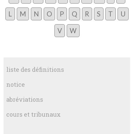
L
M
N
O
P
Q
R
S
T
U
V
W
liste des définitions
notice
abréviations
cours et tribunaux