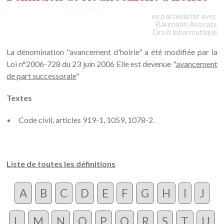
en partenariat avec
Baumann
Avocats
Droit informatique
La dénomination "avancement d'hoirie" a été modifiée par la
Loi n°2006-728 du 23 juin 2006 Elle est devenue "
avancement
de part successorale
"
Textes
Code civil, articles 919-1, 1059, 1078-2.
Liste de toutes les définitions
A
B
C
D
E
F
G
H
I
J
L
M
N
O
P
Q
R
S
T
U