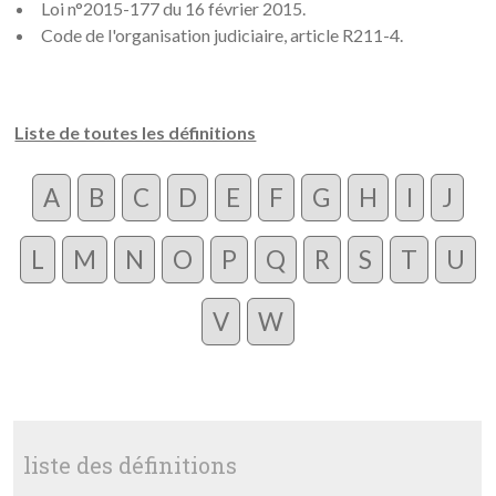
Loi n°2015-177 du 16 février 2015.
Code de l'organisation judiciaire, article R211-4.
Liste de toutes les définitions
A
B
C
D
E
F
G
H
I
J
L
M
N
O
P
Q
R
S
T
U
V
W
liste des définitions