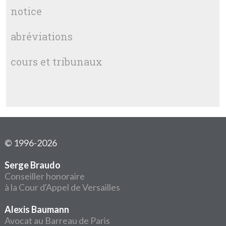
notice
abréviations
cours et tribunaux
© 1996-2026
Serge Braudo
Conseiller honoraire
à la Cour d'Appel de Versailles
Alexis Baumann
Avocat au Barreau de Paris