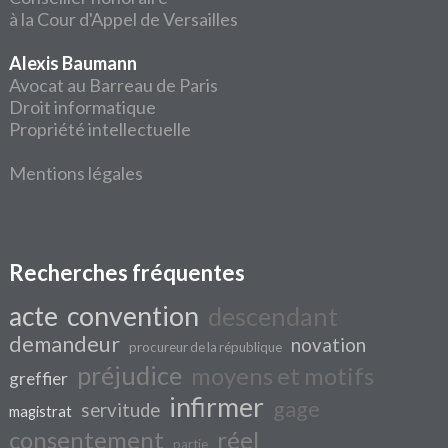
à la Cour d'Appel de Versailles
Alexis Baumann
Avocat au Barreau de Paris
Droit informatique
Propriété intellectuelle
Mentions légales
Recherches fréquentes
acte
convention
descendant
demandeur
novation
procureur de la république
préjudice
moyens et motifs
greffier
infirmer
gage
servitude
magistrat
consentement
réel
partie