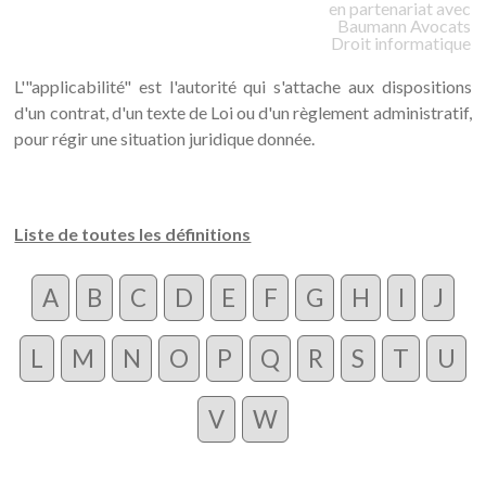
en partenariat avec
Baumann
Avocats
Droit informatique
L'"applicabilité" est l'autorité qui s'attache aux dispositions
d'un contrat, d'un texte de Loi ou d'un règlement administratif,
pour régir une situation juridique donnée.
Liste de toutes les définitions
A
B
C
D
E
F
G
H
I
J
L
M
N
O
P
Q
R
S
T
U
V
W