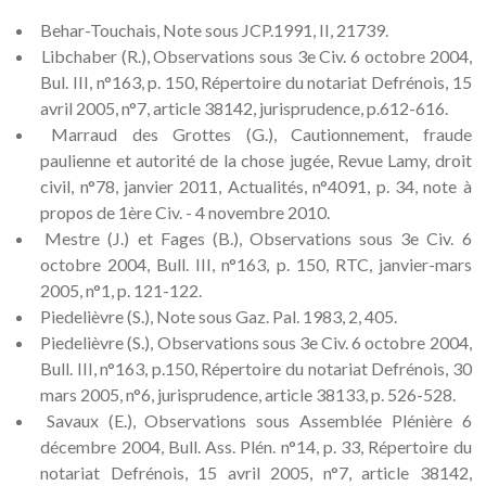
Behar-Touchais, Note sous JCP.1991, II, 21739.
Libchaber (R.), Observations sous 3e Civ. 6 octobre 2004,
Bul. III, n°163, p. 150, Répertoire du notariat Defrénois, 15
avril 2005, n°7, article 38142, jurisprudence, p.612-616.
Marraud des Grottes (G.), Cautionnement, fraude
paulienne et autorité de la chose jugée, Revue Lamy, droit
civil, n°78, janvier 2011, Actualités, n°4091, p. 34, note à
propos de 1ère Civ. - 4 novembre 2010.
Mestre (J.) et Fages (B.), Observations sous 3e Civ. 6
octobre 2004, Bull. III, n°163, p. 150, RTC, janvier-mars
2005, n°1, p. 121-122.
Piedelièvre (S.), Note sous Gaz. Pal. 1983, 2, 405.
Piedelièvre (S.), Observations sous 3e Civ. 6 octobre 2004,
Bull. III, n°163, p.150, Répertoire du notariat Defrénois, 30
mars 2005, n°6, jurisprudence, article 38133, p. 526-528.
Savaux (E.), Observations sous Assemblée Plénière 6
décembre 2004, Bull. Ass. Plén. n°14, p. 33, Répertoire du
notariat Defrénois, 15 avril 2005, n°7, article 38142,