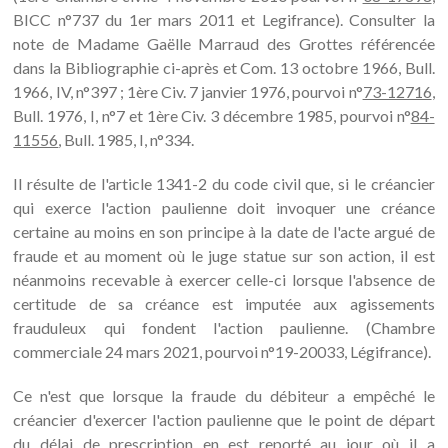
BICC n°737 du 1er mars 2011 et Legifrance). Consulter la
note de Madame Gaëlle Marraud des Grottes référencée
dans la Bibliographie ci-après et Com. 13 octobre 1966, Bull.
1966, IV, n°397 ; 1ère Civ. 7 janvier 1976, pourvoi n°
73-12716
,
Bull. 1976, I, n°7 et 1ère Civ. 3 décembre 1985, pourvoi n°
84-
11556
, Bull. 1985, I, n°334.
Il résulte de l'article 1341-2 du code civil que, si le créancier
qui exerce l'action paulienne doit invoquer une créance
certaine au moins en son principe à la date de l'acte argué de
fraude et au moment où le juge statue sur son action, il est
néanmoins recevable à exercer celle-ci lorsque l'absence de
certitude de sa créance est imputée aux agissements
frauduleux qui fondent l'action paulienne. (Chambre
commerciale 24 mars 2021, pourvoi n°19-20033, Légifrance).
Ce n'est que lorsque la fraude du débiteur a empêché le
créancier d'exercer l'action paulienne que le point de départ
du délai de prescription en est reporté au jour où il a