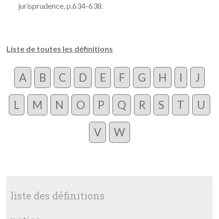
jurisprudence, p.634-638.
Liste de toutes les définitions
A
B
C
D
E
F
G
H
I
J
L
M
N
O
P
Q
R
S
T
U
V
W
liste des définitions