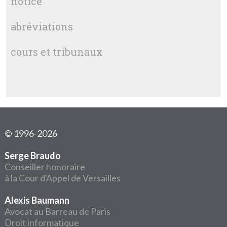
notice
abréviations
cours et tribunaux
© 1996-2026
Serge Braudo
Conseiller honoraire
à la Cour d'Appel de Versailles
Alexis Baumann
Avocat au Barreau de Paris
Droit informatique