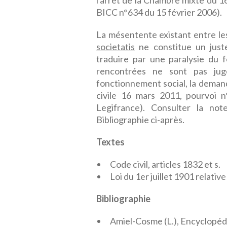
l'arrêt de la Chambre mixte du
BICC n°634 du 15 février 2006).
La mésentente existant entre les 
societatis
ne constitue un juste
traduire par une paralysie du f
rencontrées ne sont pas jug
fonctionnement social, la demand
civile 16 mars 2011, pourvoi n
Legifrance). Consulter la no
Bibliographie ci-après.
Textes
Code civil, articles 1832 et s.
Loi du 1er juillet 1901 relativ
Bibliographie
Amiel-Cosme (L.), Encyclopédie