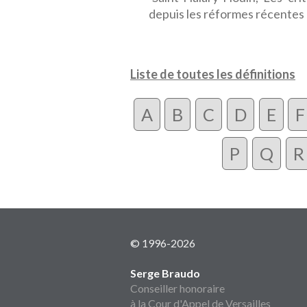
depuis les réformes récentes 
Liste de toutes les définitions
A
B
C
D
E
F
P
Q
R
© 1996-2026
Serge Braudo
Conseiller honoraire
à la Cour d'Appel de Versailles