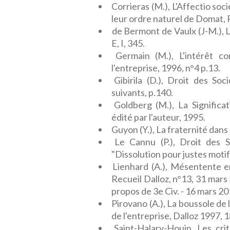
Corrieras (M.), L'Affectio socie
leur ordre naturel de Domat, P
de Bermont de Vaulx (J-M.), Le
E, I, 345.
Germain (M.), L'intérêt c
l'entreprise, 1996, n°4 p.13.
Gibirila (D.), Droit des Soc
suivants, p.140.
Goldberg (M.), La Significat
édité par l'auteur, 1995.
Guyon (Y.), La fraternité dans 
Le Cannu (P.), Droit des S
"Dissolution pour justes motifs
Lienhard (A.), Mésentente en
Recueil Dalloz, n°13, 31 mars 
propos de 3e Civ. - 16 mars 20
Pirovano (A.), La boussole de 
de l'entreprise, Dalloz 1997, 1
Saint-Halary-Houin, Les crit