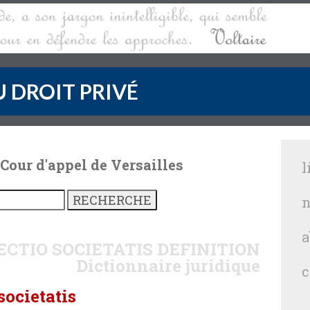
 DROIT PRIVÉ
 Cour d'appel de Versailles
l
n
a
ECTIO SOCIETATIS
DEFINITION
Dictionnaire juridique
c
societatis