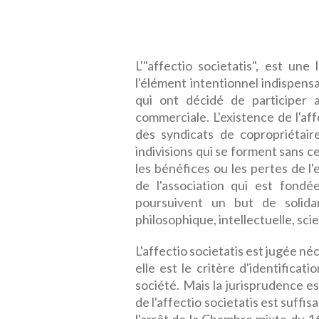
L'"affectio societatis", est une
l'élément intentionnel indispensa
qui ont décidé de participer a
commerciale. L'existence de l'aff
des syndicats de copropriéta
indivisions qui se forment sans 
les bénéfices ou les pertes de l'
de l'association qui est fondé
poursuivent un but de solidari
philosophique, intellectuelle, sci
L'affectio societatis est jugée né
elle est le critère d'identificat
société. Mais la jurisprudence est
de l'affectio societatis est suffis