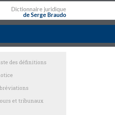
Dictionnaire
juridique
de Serge Braudo
iste des définitions
otice
bréviations
ours et tribunaux