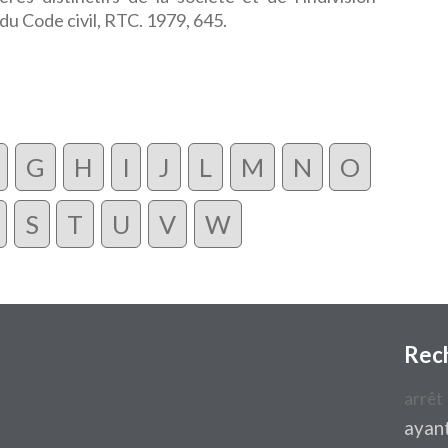
du Code civil, RTC. 1979, 645.
G
H
I
J
L
M
N
O
S
T
U
V
W
Rec
arrêt
ayant