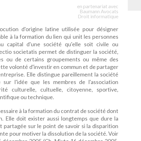
en partenariat avec
Baumann
Avocats
Droit informatique
 locution d'origine latine utilisée pour désigner
ble à la formation du lien qui unit les personnes
u capital d'une société qu'elle soit civile ou
ectio societatis permet de distinguer la société,
ires ou de certains groupements ou même des
cette volonté d'investir en commun et de partager
entreprise. Elle distingue pareillement la société
e sur l'idée que les membres de l'association
té culturelle, cultuelle, citoyenne, sportive,
entifique ou technique.
cessaire à la formation du contrat de société dont
ion. Elle doit exister aussi longtemps que dure la
 partagée sur le point de savoir si la disparition
ante pour motiver la dissolution de la société. Voir