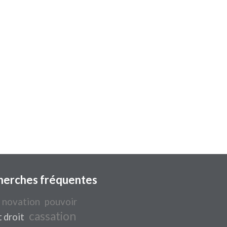
herches fréquentes
novation
pouvoir
cassation
 droit