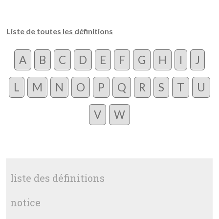
Liste de toutes les définitions
A
B
C
D
E
F
G
H
I
J
L
M
N
O
P
Q
R
S
T
U
V
W
liste des définitions
notice