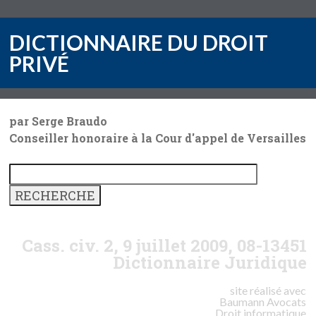
DICTIONNAIRE DU DROIT
PRIVÉ
par Serge Braudo
Conseiller honoraire à la Cour d'appel de Versailles
Cass. civ. 2, 9 juillet 2009, 08-13451
Dictionnaire Juridique
site réalisé avec
Baumann
Avocats
Droit informatique