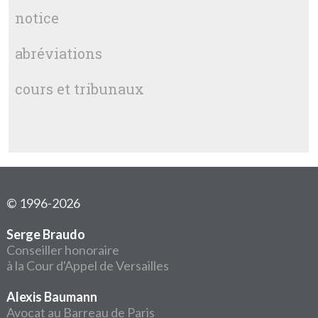
notice
abréviations
cours et tribunaux
© 1996-2026
Serge Braudo
Conseiller honoraire
à la Cour d'Appel de Versailles
Alexis Baumann
Avocat au Barreau de Paris