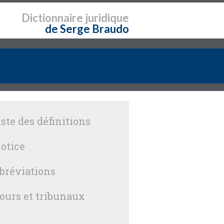
Dictionnaire
juridique
de Serge Braudo
iste des définitions
otice
bréviations
ours et tribunaux