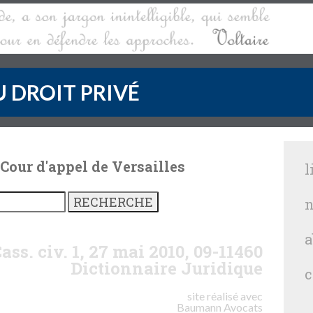
 DROIT PRIVÉ
 Cour d'appel de Versailles
l
n
a
ass. civ. 1, 27 mai 2010, 09-11460
Dictionnaire Juridique
c
site réalisé avec
Baumann
Avocats