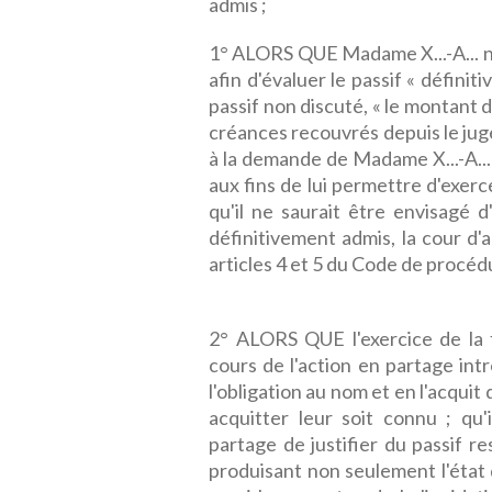
admis ;
1° ALORS QUE Madame X...-A... n
afin d'évaluer le passif « définit
passif non discuté, « le montant d
créances recouvrés depuis le jug
à la demande de Madame X...-A...
aux fins de lui permettre d'exerce
qu'il ne saurait être envisagé 
définitivement admis, la cour d'
articles 4 et 5 du Code de procédu
2° ALORS QUE l'exercice de la f
cours de l'action en partage intr
l'obligation au nom et en l'acqui
acquitter leur soit connu ; qu'
partage de justifier du passif res
produisant non seulement l'état 