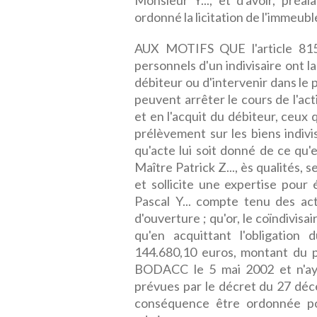
Monsieur Y..., et d'avoir, préa
ordonné la licitation de l'immeuble
AUX MOTIFS QUE l'article 815
personnels d'un indivisaire ont 
débiteur ou d'intervenir dans le 
peuvent arrêter le cours de l'ac
et en l'acquit du débiteur, ceux
prélèvement sur les biens indiv
qu'acte lui soit donné de ce qu'
Maître Patrick Z..., ès qualités,
et sollicite une expertise pour
Pascal Y... compte tenu des ac
d'ouverture ; qu'or, le coïndivisa
qu'en acquittant l'obligation
144.680,10 euros, montant du pa
BODACC le 5 mai 2002 et n'ayan
prévues par le décret du 27 déc
conséquence être ordonnée pou