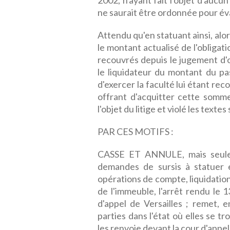
2002, n'ayant fait l'objet d'auc
ne saurait être ordonnée pour éva
Attendu qu'en statuant ainsi, alo
le montant actualisé de l'obligat
recouvrés depuis le jugement d'o
le liquidateur du montant du pa
d'exercer la faculté lui étant rec
offrant d'acquitter cette somm
l'objet du litige et violé les textes
PAR CES MOTIFS :
CASSE ET ANNULE, mais seulem
demandes de sursis à statuer e
opérations de compte, liquidation 
de l'immeuble, l'arrêt rendu le 
d'appel de Versailles ; remet, 
parties dans l'état où elles se tr
les renvoie devant la cour d'appe