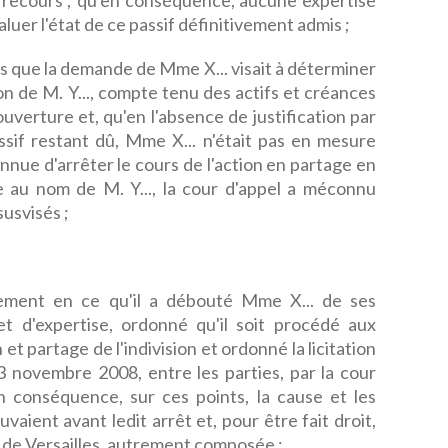
un recours ; qu'en conséquence, aucune expertise
luer l'état de ce passif définitivement admis ;
rs que la demande de Mme X... visait à déterminer
ion de M. Y..., compte tenu des actifs et créances
uverture et, qu'en l'absence de justification par
ssif restant dû, Mme X... n'était pas en mesure
onnue d'arrêter le cours de l'action en partage en
e au nom de M. Y..., la cour d'appel a méconnu
 susvisés ;
ent en ce qu'il a débouté Mme X... de ses
t d'expertise, ordonné qu'il soit procédé aux
et partage de l'indivision et ordonné la licitation
13 novembre 2008, entre les parties, par la cour
en conséquence, sur ces points, la cause et les
ouvaient avant ledit arrêt et, pour être fait droit,
l de Versailles, autrement composée ;