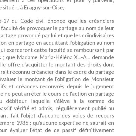
lablement à ces opérations et pour y parvenir,
 situé ... à Eragny-sur-Oise,
-17 du Code civil énonce que les créanciers
la faculté de provoquer le partage au nom de leur
partage provoqué par lui et que les coïndivisaires
tion en partage en acquittant l'obligation au nom
 qui exerceront cette faculté se remboursant par
is ; que Madame Maria-Héléna X...-A... demande
elle offre d'acquitter le montant des droits dont
 serait reconnu créancier dans le cadre du partage
 évaluer le montant de l'obligation de Monsieur
tifs et créances recouvrés depuis le jugement
ire ne peut arrêter le cours de l'action en partage
 du débiteur, laquelle s'élève à la somme de
ssif vérifié et admis, régulièrement publié au
t fait l'objet d'aucune des voies de recours
embre 1985 ; qu'aucune expertise ne saurait en
r évaluer l'état de ce passif définitivement