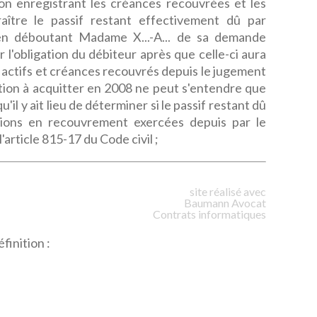
ion enregistrant les créances recouvrées et les
araître le passif restant effectivement dû par
qu'en déboutant Madame X...-A... de sa demande
 l'obligation du débiteur après que celle-ci aura
actifs et créances recouvrés depuis le jugement
ation à acquitter en 2008 ne peut s'entendre que
u'il y ait lieu de déterminer si le passif restant dû
tions en recouvrement exercées depuis par le
 l'article 815-17 du Code civil ;
site réalisé avec
Baumann
Avocat
Contrats informatiques
finition :