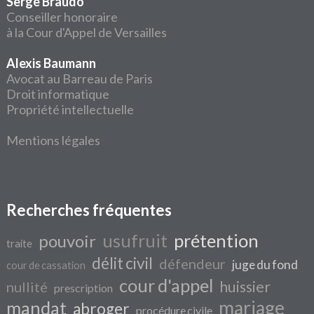
Serge Braudo
Conseiller honoraire
à la Cour d'Appel de Versailles
Alexis Baumann
Avocat au Barreau de Paris
Droit informatique
Propriété intellectuelle
Mentions légales
Recherches fréquentes
usufruit
prétention
pouvoir
traite
délit civil
défendeur
juge du fond
cour de cassation
cour d'appel
huissier
nullité
prescription
mariage
mandat
abroger
procédure civile