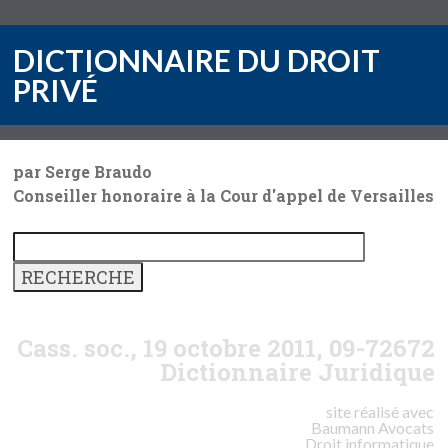
DICTIONNAIRE DU DROIT
PRIVÉ
par Serge Braudo
Conseiller honoraire à la Cour d'appel de Versailles
Cass. soc., 19 octobre 2011, 09-72672
Dictionnaire Juridique
site réalisé avec
Baumann
Avocats
Droit informatique