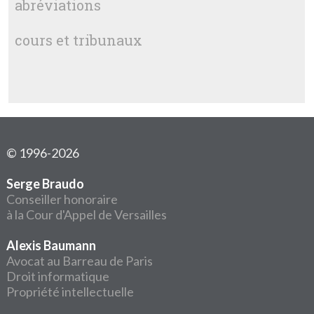
abréviations
cours et tribunaux
© 1996-2026
Serge Braudo
Conseiller honoraire
à la Cour d'Appel de Versailles
Alexis Baumann
Avocat au Barreau de Paris
Droit informatique
Propriété intellectuelle