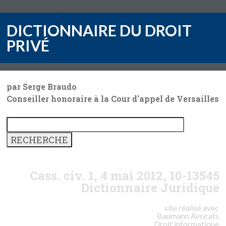
DICTIONNAIRE DU DROIT
PRIVÉ
par Serge Braudo
Conseiller honoraire à la Cour d'appel de Versailles
Cass. civ. 1, 4 mai 2012, 10-13545
Dictionnaire Juridique
site réalisé avec
Baumann
Avocats
Droit informatique