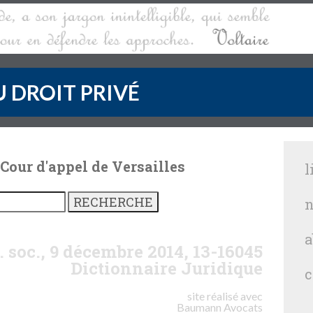
 DROIT PRIVÉ
 Cour d'appel de Versailles
l
n
a
. soc., 9 décembre 2014, 13-16045
Dictionnaire Juridique
c
site réalisé avec
Baumann
Avocats