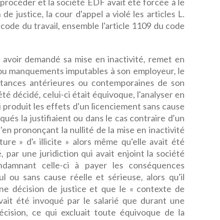
 procéder et la société EDF avait été forcée à le
de justice, la cour d'appel a violé les articles L.
code du travail, ensemble l'article 1109 du code
ès avoir demandé sa mise en inactivité, remet en
s ou manquements imputables à son employeur, le
onstances antérieures ou contemporaines de son
 été décidé, celui-ci était équivoque, l'analyser en
i produit les effets d'un licenciement sans cause
voqués la justifiaient ou dans le cas contraire d'un
'en prononçant la nullité de la mise en inactivité
ture » d'« illicite » alors même qu'elle avait été
 par une juridiction qui avait enjoint la société
damnant celle-ci à payer les conséquences
l ou sans cause réelle et sérieuse, alors qu'il
ne décision de justice et que le « contexte de
vait été invoqué par le salarié que durant une
écision, ce qui excluait toute équivoque de la