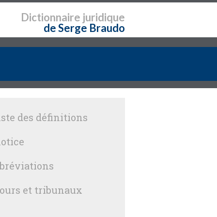
Dictionnaire
juridique
de Serge Braudo
iste des définitions
otice
bréviations
ours et tribunaux