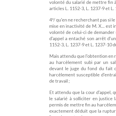
volonté du salarié de mettre fin à
articles L. 1152-3, L. 1237-9 et L.
4°/ qu'en ne recherchant pas si le
mise en inactivité de M. X... est
volonté de celui-ci de demander sa
d'appel a entaché son arrêt d'un
1152-3, L. 1237-9 et L. 1237-10 du
Mais attendu que l'obtention en 
au harcèlement subi par un salar
devant le juge du fond du fait q
harcèlement susceptible d'entraî
de travail ;
Et attendu que la cour d'appel, qu
le salarié à solliciter en justic
permis de mettre fin au harcèleme
exactement déduit que la rupture