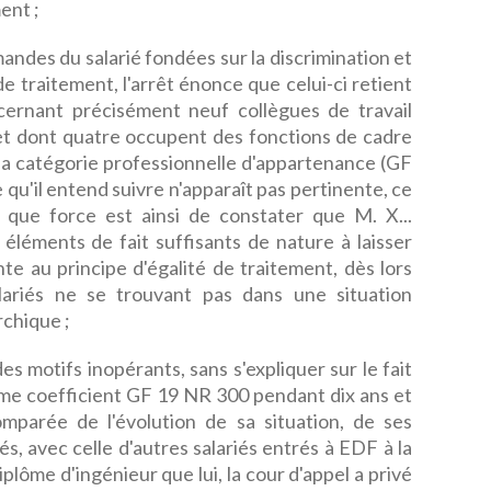
ent ;
andes du salarié fondées sur la discrimination et
 de traitement, l'arrêt énonce que celui-ci retient
ernant précisément neuf collègues de travail
et dont quatre occupent des fonctions de cadre
 sa catégorie professionnelle d'appartenance (GF
 qu'il entend suivre n'apparaît pas pertinente, ce
; que force est ainsi de constater que M. X...
éléments de fait suffisants de nature à laisser
nte au principe d'égalité de traitement, dès lors
lariés ne se trouvant pas dans une situation
rchique ;
es motifs inopérants, sans s'expliquer sur le fait
ême coefficient GF 19 NR 300 pendant dix ans et
omparée de l'évolution de sa situation, de ses
és, avec celle d'autres salariés entrés à EDF à la
ôme d'ingénieur que lui, la cour d'appel a privé