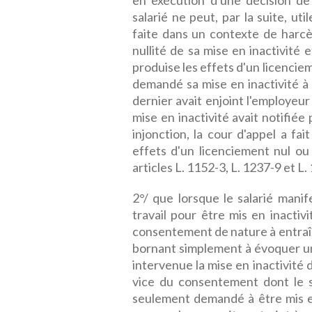
en exécution d'une décision de j
salarié ne peut, par la suite, u
faite dans un contexte de harc
nullité de sa mise en inactivité
produise les effets d'un licenciem
demandé sa mise en inactivité à 
dernier avait enjoint l'employeur
mise en inactivité avait notifiée
injonction, la cour d'appel a fai
effets d'un licenciement nul ou 
articles L. 1152-3, L. 1237-9 et L.
2°/ que lorsque le salarié mani
travail pour être mis en inactiv
consentement de nature à entraîne
bornant simplement à évoquer un
intervenue la mise en inactivité d
vice du consentement dont le sal
seulement demandé à être mis en 