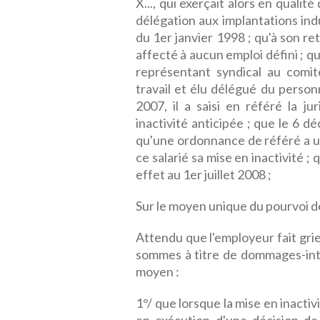
X..., qui exerçait alors en qualité
délégation aux implantations ind
du 1er janvier 1998 ; qu'à son ret
affecté à aucun emploi défini ; qu
représentant syndical au comit
travail et élu délégué du perso
2007, il a saisi en référé la ju
inactivité anticipée ; que le 6 dé
qu'une ordonnance de référé a ul
ce salarié sa mise en inactivité ;
effet au 1er juillet 2008 ;
Sur le moyen unique du pourvoi de
Attendu que l'employeur fait grie
sommes à titre de dommages-intér
moyen :
1°/ que lorsque la mise en inacti