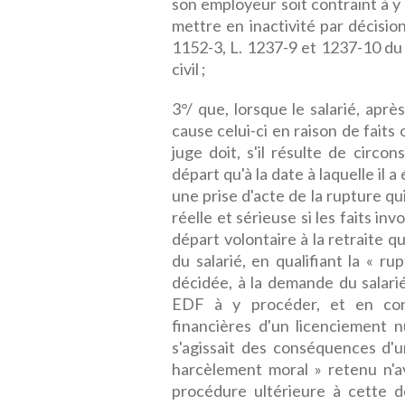
son employeur soit contraint à y
mettre en inactivité par décision 
1152-3, L. 1237-9 et 1237-10 du 
civil ;
3°/ que, lorsque le salarié, apr
cause celui-ci en raison de fait
juge doit, s'il résulte de circ
départ qu'à la date à laquelle il a
une prise d'acte de la rupture qu
réelle et sérieuse si les faits in
départ volontaire à la retraite qu
du salarié, en qualifiant la « rup
décidée, à la demande du salarié,
EDF à y procéder, et en con
financières d'un licenciement nu
s'agissait des conséquences d'u
harcèlement moral » retenu n'a
procédure ultérieure à cette d