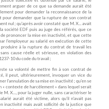
ustice sollicitée et obtenue par ce salarié, le
tilement arguer de ce que sa demande aurait été
èlement pour demander la reconnaissance de la
 et pour demander que la rupture de son contrat
ent nul ; qu'après avoir constaté que M. X... avait
la société EDF puis au juge des référés, que ce
 de prononcer la mise en inactivité, et que cette
 par l'employeur au salarié en exécution de cette
t produire à la rupture du contrat de travail les
sans cause réelle et sérieuse, en violation des
 1237-10 du code du travail ;
feste sa volonté de mettre fin à son contrat de
ité, il peut, ultérieurement, invoquer un vice du
r l'annulation de sa mise en inactivité ; qu'en se
 « contexte de harcèlement » dans lequel serait
e M. X..., pour la juger nulle, sans caractériser le
arié aurait été victime, alors qu'il n'avait pas
inactivité mais avait sollicité de la justice que