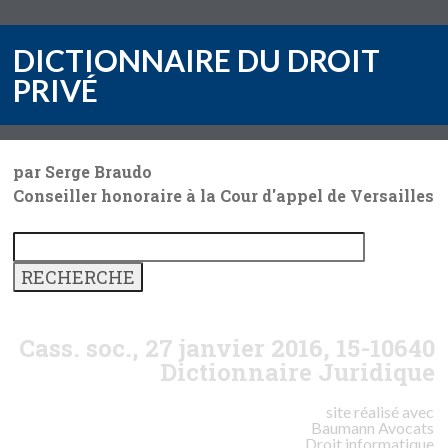
DICTIONNAIRE DU DROIT
PRIVÉ
par Serge Braudo
Conseiller honoraire à la Cour d'appel de Versailles
Cass. soc., 27 janvier 2016, 15-10640
Dictionnaire Juridique
site réalisé avec
Baumann
Avocats
Droit informatique