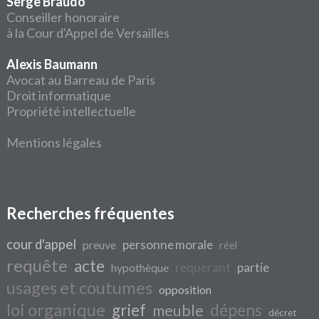
Serge Braudo
Conseiller honoraire
à la Cour d'Appel de Versailles
Alexis Baumann
Avocat au Barreau de Paris
Droit informatique
Propriété intellectuelle
Mentions légales
Recherches fréquentes
cour d'appel
personne morale
preuve
réel
requête
acte
requérant
partie
hypothèque
usages et coutumes
opposition
loi organique
grief
dépens
meuble
décret