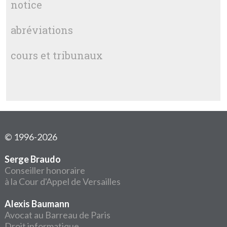
notice
abréviations
cours et tribunaux
© 1996-2026
Serge Braudo
Conseiller honoraire
à la Cour d'Appel de Versailles
Alexis Baumann
Avocat au Barreau de Paris
Droit informatique