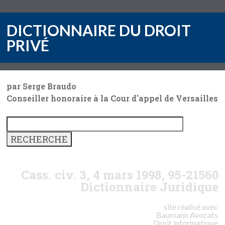
DICTIONNAIRE DU DROIT
PRIVÉ
par Serge Braudo
Conseiller honoraire à la Cour d'appel de Versailles
Cass. civ. 3, 4 mars 1998, 95-21560
Dictionnaire Juridique
site réalisé avec
Baumann
Avocats
Droit informatique