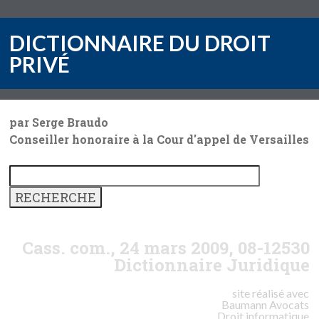
DICTIONNAIRE DU DROIT
PRIVÉ
par Serge Braudo
Conseiller honoraire à la Cour d'appel de Versailles
Cass. com., 24 mars 2009, 08-12530
Dictionnaire Juridique
site réalisé avec
Baumann
Avocats
Droit informatique