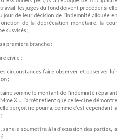
ofessionnels perçus à l'époque de l'incapacité
travail, les juges du fond doivent procéder si elle
u jour de leur décision de l'indemnité allouée en
fonction de la dépréciation monétaire, la cour
ipe susvisés ;
n sa première branche :
e civile ;
es circonstances faire observer et observer lui-
on ;
rtaine somme le montant de l'indemnité réparant
e Mme X..., l'arrêt retient que celle-ci ne démontre
u'elle perçoit ne pourra, comme c'est cependant la
;
 sans le soumettre à la discussion des parties, la
é ;