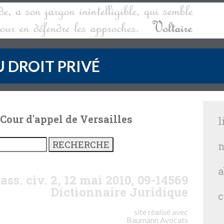
 DROIT PRIVÉ
 Cour d'appel de Versailles
l
n
a
ass. civ. 2, 12 mai 2010, 09-14569
Dictionnaire Juridique
c
site réalisé avec
Baumann
Avocats