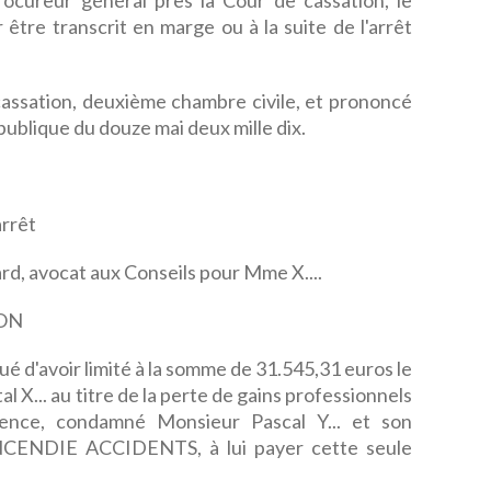
rocureur général près la Cour de cassation, le
 être transcrit en marge ou à la suite de l'arrêt
e cassation, deuxième chambre civile, et prononcé
publique du douze mai deux mille dix.
rrêt
rd, avocat aux Conseils pour Mme X....
ON
ué d'avoir limité à la somme de 31.545,31 euros le
 X... au titre de la perte de gains professionnels
uence, condamné Monsieur Pascal Y... et son
NCENDIE ACCIDENTS, à lui payer cette seule