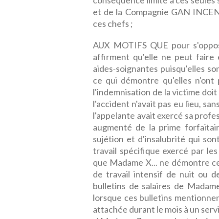
conséquence limité à ces seules
et de la Compagnie GAN INCEN
ces chefs ;
AUX MOTIFS QUE pour s'oppose
affirment qu'elle ne peut faire
aides-soignantes puisqu'elles son
ce qui démontre qu'elles n'ont 
l'indemnisation de la victime doit 
l'accident n'avait pas eu lieu, sa
l'appelante avait exercé sa profe
augmenté de la prime forfaitai
sujétion et d'insalubrité qui so
travail spécifique exercé par le
que Madame X... ne démontre ce
de travail intensif de nuit ou d
bulletins de salaires de Madame 
lorsque ces bulletins mentionne
attachée durant le mois à un servi