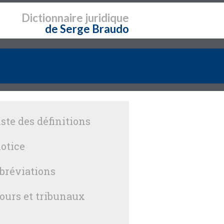
Dictionnaire
juridique
de Serge Braudo
iste des définitions
otice
bréviations
ours et tribunaux