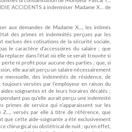
 sommes la condamnation de Monsieur Pascal Y...
DIE ACCIDENTS à indemniser Madame X... de
r aux demandes de Madame X..., les intimés
 état des primes et indemnités perçues par les
t exclues des cotisations de la sécurité sociale,
pas le caractère d'accessoires du salaire ; que
la replacer dans l'état où elle se serait trouvée si
ns perte ni profit pour aucune des parties ; que, si
ssion, elle aurait perçu un salaire nécessairement
re mensuelle, des indemnités de résidence, de
nt toujours versées par l'employeur en raison du
s aides-soignantes et de leurs horaires décalés ;
pendant pas qu'elle aurait perçu une indemnité
es primes de service qui n'apparaissent sur les
Z..., versés par elle à titre de référence, que
nt que cette aide-soignante a été exclusivement
ce chirurgical ou obstétrical de nuit ; qu'en effet,