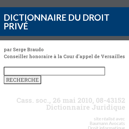
DICTIONNAIRE DU DROIT
PRIVÉ
par Serge Braudo
Conseiller honoraire à la Cour d'appel de Versailles
Cass. soc., 26 mai 2010, 08-43152
Dictionnaire Juridique
site réalisé avec
Baumann
Avocats
Droit informatique