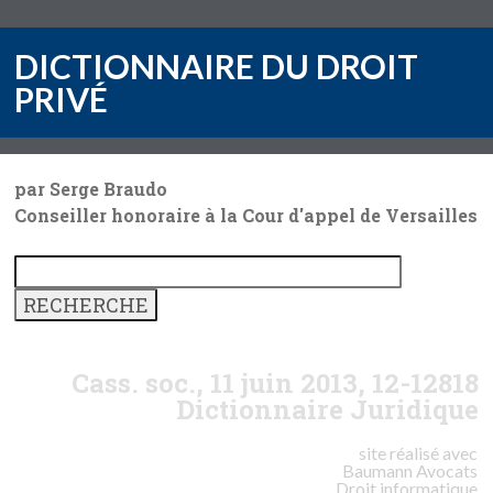
DICTIONNAIRE DU DROIT
PRIVÉ
par Serge Braudo
Conseiller honoraire à la Cour d'appel de Versailles
Cass. soc., 11 juin 2013, 12-12818
Dictionnaire Juridique
site réalisé avec
Baumann
Avocats
Droit informatique